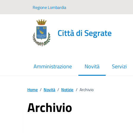
Vai ai contenuti
Vai al footer
Regione Lombardia
Città di Segrate
Amministrazione
Novità
Servizi
menu selezionato
Home
/
Novità
/
Notizie
/
Archivio
Archivio