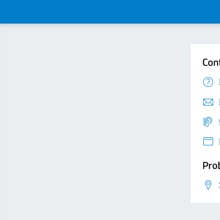
Con
Prob