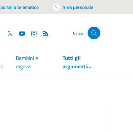
portello telematico
Area personale
tsapp
Facebook
Twitter
YouTube
RSS
Cerca
Bambini e
Tutti gli
te
ragazzi
argomenti...