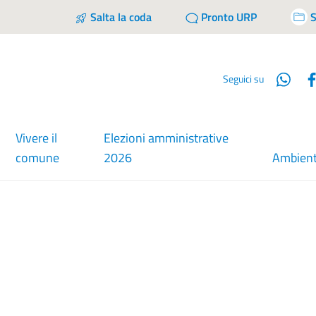
Salta la coda
Pronto URP
S
Wha
Seguici su
Vivere il
Elezioni amministrative
comune
2026
Ambien