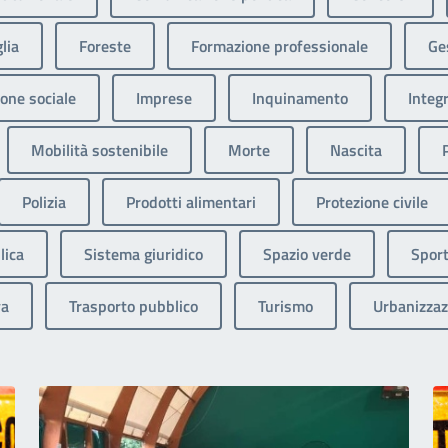
lia
Foreste
Formazione professionale
Ges
one sociale
Imprese
Inquinamento
Integ
Mobilità sostenibile
Morte
Nascita
Polizia
Prodotti alimentari
Protezione civile
lica
Sistema giuridico
Spazio verde
Sport
va
Trasporto pubblico
Turismo
Urbanizzaz