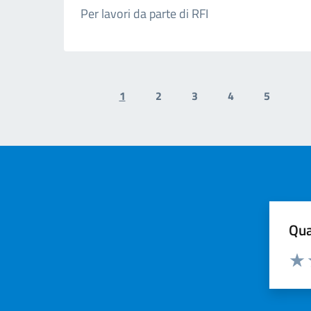
Per lavori da parte di RFI
1
2
3
4
5
Previous page
N
Qua
Valuta
Valu