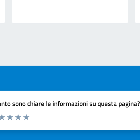
ext page
nto sono chiare le informazioni su questa pagina
 da 1 a 5 stelle la pagina
ta 1 stelle su 5
Valuta 2 stelle su 5
Valuta 3 stelle su 5
Valuta 4 stelle su 5
Valuta 5 stelle su 5