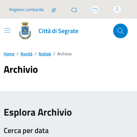
Vai ai contenuti
Vai al footer
Regione Lombardia
Città di Segrate
Home
/
Novità
/
Notizie
/
Archivio
Archivio
Esplora Archivio
Cerca per data