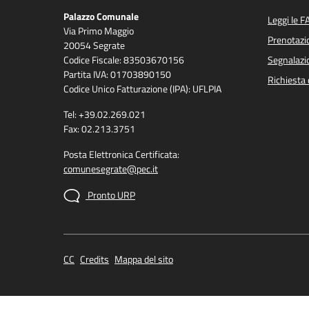
Palazzo Comunale
Leggi le F
Via Primo Maggio
Prenotaz
20054 Segrate
Codice Fiscale: 83503670156
Segnalazio
Partita IVA: 01703890150
Richiesta 
Codice Unico Fatturazione (IPA): UFLPIA
Tel: +39.02.269.021
Fax: 02.213.3751
Posta Elettronica Certificata:
comunesegrate@pec.it
Pronto URP
CC
Credits
Mappa del sito