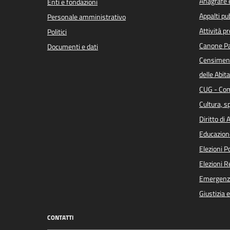
Anagrafe e
Enti e fondazioni
Appalti pub
Personale amministrativo
Attività p
Politici
Canone Pa
Documenti e dati
Censiment
delle Abita
CUG - Com
Cultura, s
Diritto di
Educazion
Elezioni 
Elezioni 
Emergenz
Giustizia 
CONTATTI