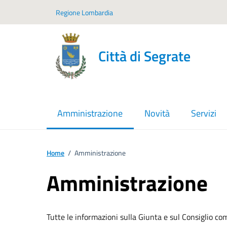
Vai ai contenuti
Vai al footer
Regione Lombardia
Città di Segrate
Amministrazione
Novità
Servizi
menu selezionato
Home
/
Amministrazione
Amministrazione
Tutte le informazioni sulla Giunta e sul Consiglio co