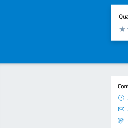
Qua
Valuta
Valu
Con