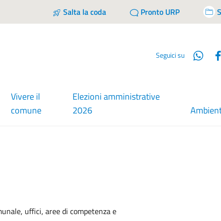
Salta la coda
Pronto URP
S
Wha
Seguici su
Vivere il
Elezioni amministrative
comune
2026
Ambien
munale, uffici, aree di competenza e