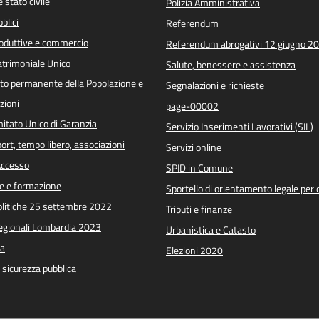
 stato civile
Polizia Amministrativa
blici
Referendum
roduttive e commercio
Referendum abrogativi 12 giugno 2
trimoniale Unico
Salute, benessere e assistenza
o permanente della Popolazione e
Segnalazioni e richieste
zioni
page-00002
itato Unico di Garanzia
Servizio Inserimenti Lavorativi (SIL)
port, tempo libero, associazioni
Servizi online
 Accesso
SPID in Comune
e e formazione
Sportello di orientamento legale per c
Politiche 25 settembre 2022
Tributi e finanze
Regionali Lombardia 2023
Urbanistica e Catasto
a
Elezioni 2020
e sicurezza pubblica