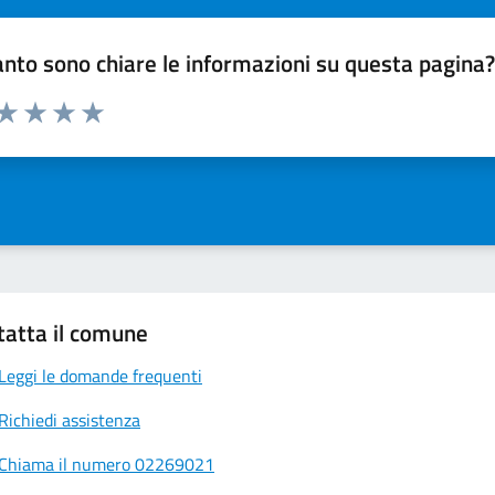
nto sono chiare le informazioni su questa pagina
 da 1 a 5 stelle la pagina
ta 1 stelle su 5
Valuta 2 stelle su 5
Valuta 3 stelle su 5
Valuta 4 stelle su 5
Valuta 5 stelle su 5
tatta il comune
Leggi le domande frequenti
Richiedi assistenza
Chiama il numero 02269021