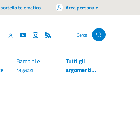
portello telematico
Area personale
tsapp
Facebook
Twitter
YouTube
RSS
Cerca
Bambini e
Tutti gli
te
ragazzi
argomenti...