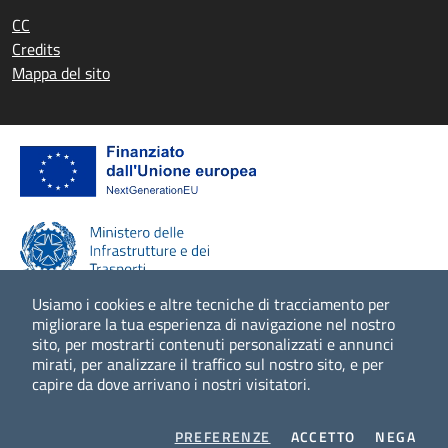
CC
Credits
Mappa del sito
Usiamo i cookies e altre tecniche di tracciamento per
migliorare la tua esperienza di navigazione nel nostro
sito, per mostrarti contenuti personalizzati e annunci
Scopri di più
mirati, per analizzare il traffico sul nostro sito, e per
capire da dove arrivano i nostri visitatori.
COOKIES
I COOKIES
I CO
PREFERENZE
ACCETTO
NEGA