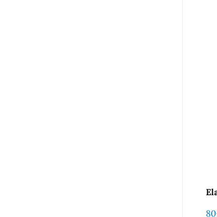
El
80