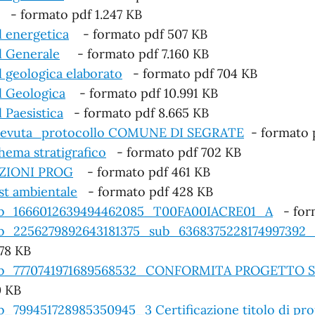
- formato pdf 1.247 KB
l energetica
- formato pdf 507 KB
l Generale
- formato pdf 7.160 KB
l geologica elaborato
- formato pdf 704 KB
l Geologica
- formato pdf 10.991 KB
l Paesistica
- formato pdf 8.665 KB
cevuta_protocollo COMUNE DI SEGRATE
- formato p
hema stratigrafico
- formato pdf 702 KB
ZIONI PROG
- formato pdf 461 KB
st ambientale
- formato pdf 428 KB
b_1666012639494462085_T00FA00IACRE01_A
- form
b_2256279892643181375_sub_6368375228174997392_P
678 KB
b_7770741971689568532_CONFORMITA PROGETTO
0 KB
b_799451728985350945_3 Certificazione titolo di pro