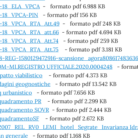
-18_ELA_VPCA
- formato pdf 6.988 KB
-18_VPCA-PIN
- formato pdf 156 KB
-18_VPCA_RTA_Att.49
- formato pdf 248 KB
-18_VPCA_RTA_att.66
- formato pdf 4.694 KB
-18_VPCA_RTA_Att.74
- formato pdf 259 KB
-18_VPCA_RTA_Att.75
- formato pdf 3.181 KB
8-REG-1580129472916-scansione_agora80861748363
M-MI.REGISTRO UFFICIALE.2020.0004248
- format
patto viabilistico
- formato pdf 4.373 KB
dagini geognostiche
- formato pdf 13.542 KB
q urbanistico
- formato pdf 7.656 KB
quadramento PR
- formato pdf 2.299 KB
quadramento SOVR
- formato pdf 2.444 KB
quadramentoSF
- formato pdf 2.672 KB
007_REL_RV0_LEMI_hotel_Segrate_Invarianza Idra
an generale
- formato pdf 1.168 KB