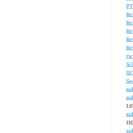
PT
Re
Re
Re
Re
Re
ri
Sc
SE
So
su
su
1.
su
11
su