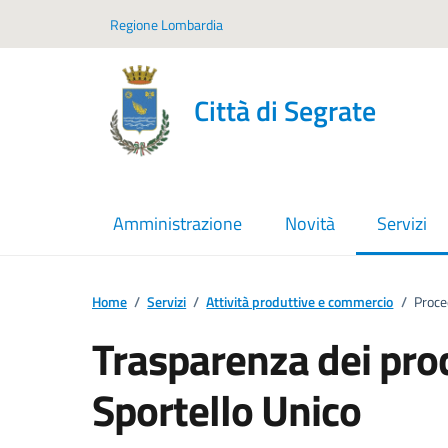
Vai ai contenuti
Vai al footer
Regione Lombardia
Città di Segrate
Amministrazione
Novità
Servizi
menu sel
Home
/
Servizi
/
Attività produttive e commercio
/
Proce
Trasparenza dei proc
Sportello Unico