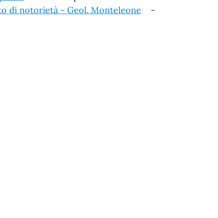
o di notorietà - Geol. Monteleone
-