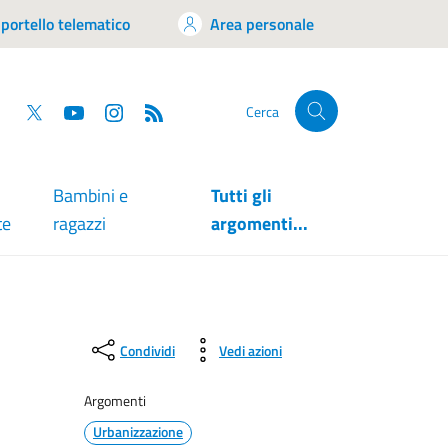
portello telematico
Area personale
tsapp
Facebook
Twitter
YouTube
RSS
Cerca
Bambini e
Tutti gli
te
ragazzi
argomenti...
Condividi
Vedi azioni
Argomenti
Urbanizzazione