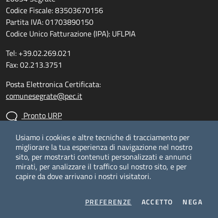
Codice Fiscale: 83503670156
Partita IVA: 01703890150
Codice Unico Fatturazione (IPA): UFLPIA
Tel: +39.02.269.021
Fax: 02.213.3751
Posta Elettronica Certificata:
comunesegrate@pec.it
Pronto URP
Usiamo i cookies e altre tecniche di tracciamento per
Leggi le FAQ
migliorare la tua esperienza di navigazione nel nostro
Prenotazione appuntamento
sito, per mostrarti contenuti personalizzati e annunci
mirati, per analizzare il traffico sul nostro sito, e per
Segnalazione disservizio
capire da dove arrivano i nostri visitatori.
Richiesta d'assistenza
Amministrazione trasparente
COOKIES
I COOKIES
I CO
PREFERENZE
ACCETTO
NEGA
Privacy