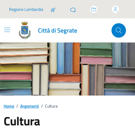
Vai ai contenuti
Vai al footer
Regione Lombardia
Città di Segrate
Home
/
Argomenti
/
Cultura
Cultura