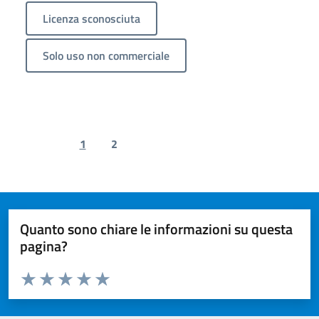
Licenza sconosciuta
Solo uso non commerciale
1
2
Previous page
Next page
Quanto sono chiare le informazioni su questa
pagina?
Valuta da 1 a 5 stelle la pagina
Valuta 1 stelle su 5
Valuta 2 stelle su 5
Valuta 3 stelle su 5
Valuta 4 stelle su 5
Valuta 5 stelle su 5