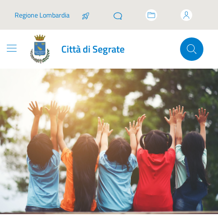
Vai ai contenuti
Vai al footer
Regione Lombardia
Città di Segrate