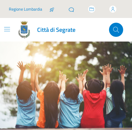
Vai ai contenuti
Vai al footer
Regione Lombardia
Città di Segrate