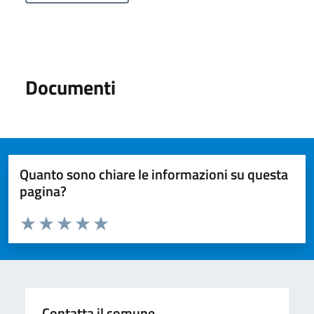
Documenti
Quanto sono chiare le informazioni su questa
pagina?
Valuta da 1 a 5 stelle la pagina
Valuta 1 stelle su 5
Valuta 2 stelle su 5
Valuta 3 stelle su 5
Valuta 4 stelle su 5
Valuta 5 stelle su 5
Contatta il comune