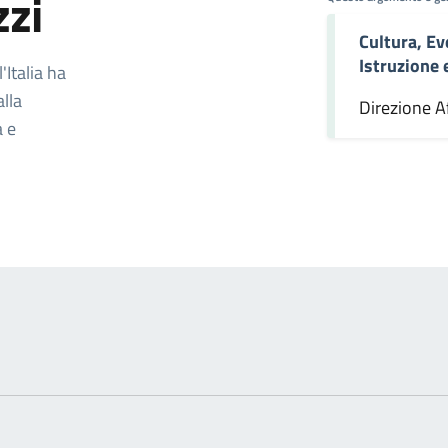
zzi
Cultura, Ev
omento
Istruzione
Italia ha
alla
Direzione Af
a e