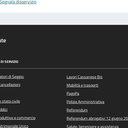
Segnala disservizio
ate
DI SERVIZIO
atori di Seggio:
Lavori Cassanese Bis
/cancellazioni
Mobilità e trasporti
PagoPa
 stato civile
Polizia Amministrativa
blici
Referendum
roduttive e commercio
Referendum abrogativi 12 giugno 2
trimoniale Unico
Salute, benessere e assistenza