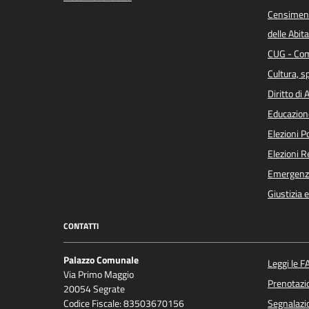
Censiment
delle Abita
CUG - Com
Cultura, s
Diritto di
Educazion
Elezioni 
Elezioni 
Emergenz
Giustizia 
CONTATTI
Palazzo Comunale
Leggi le F
Via Primo Maggio
Prenotaz
20054 Segrate
Codice Fiscale: 83503670156
Segnalazio