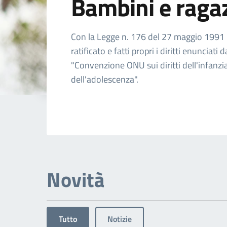
Bambini e raga
Dettagli dell'arg
Con la Legge n. 176 del 27 maggio 1991 l'
ratificato e fatti propri i diritti enunciati d
"Convenzione ONU sui diritti dell'infanzi
dell'adolescenza".
Novità
Tutto
Notizie