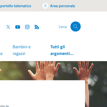
portello telematico
Area personale
tsapp
Facebook
Twitter
YouTube
RSS
Cerca
Bambini e
Tutti gli
te
ragazzi
argomenti...
tito da: