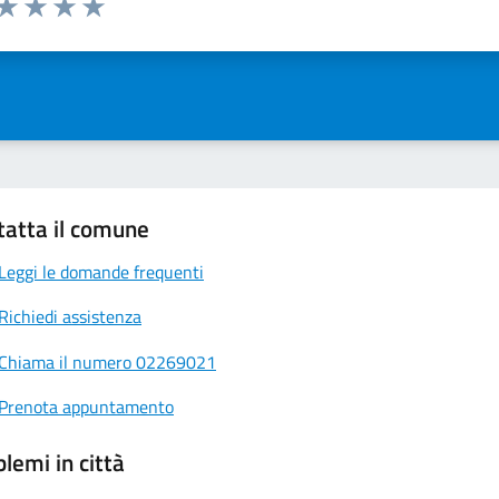
ta 1 stelle su 5
Valuta 2 stelle su 5
Valuta 3 stelle su 5
Valuta 4 stelle su 5
Valuta 5 stelle su 5
tatta il comune
Leggi le domande frequenti
Richiedi assistenza
Chiama il numero 02269021
Prenota appuntamento
lemi in città