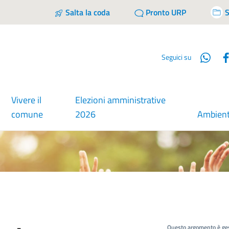
Salta la coda
Pronto URP
S
Wha
Seguici su
Vivere il
Elezioni amministrative
comune
2026
Ambien
Questo argomento è ges