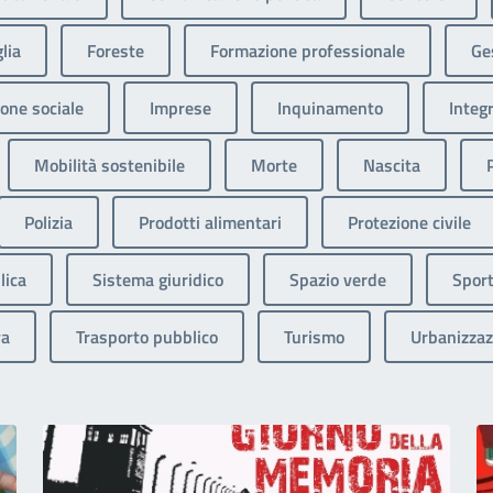
lia
Foreste
Formazione professionale
Ges
one sociale
Imprese
Inquinamento
Integ
Mobilità sostenibile
Morte
Nascita
Polizia
Prodotti alimentari
Protezione civile
lica
Sistema giuridico
Spazio verde
Sport
va
Trasporto pubblico
Turismo
Urbanizzaz