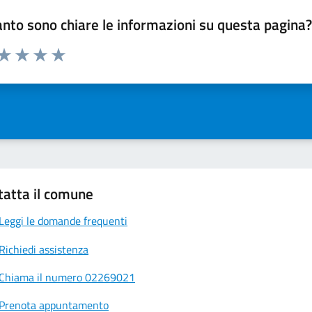
nto sono chiare le informazioni su questa pagina
 da 1 a 5 stelle la pagina
ta 1 stelle su 5
Valuta 2 stelle su 5
Valuta 3 stelle su 5
Valuta 4 stelle su 5
Valuta 5 stelle su 5
tatta il comune
Leggi le domande frequenti
Richiedi assistenza
Chiama il numero 02269021
Prenota appuntamento