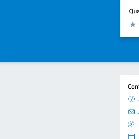
Qua
Valuta
Valu
Con