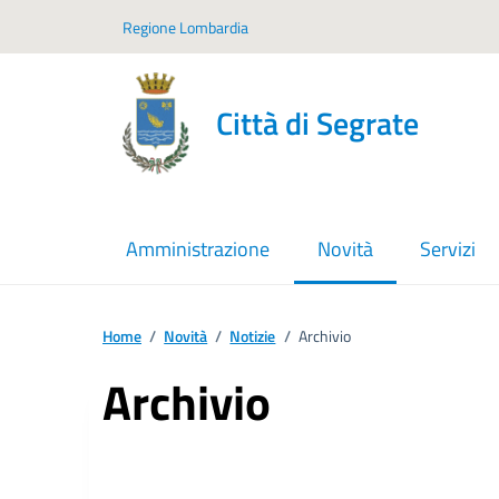
Vai ai contenuti
Vai al footer
Regione Lombardia
Città di Segrate
Amministrazione
Novità
Servizi
menu selezionato
Home
/
Novità
/
Notizie
/
Archivio
Archivio