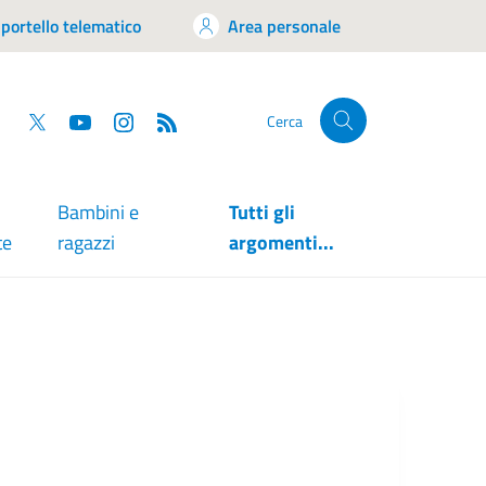
portello telematico
Area personale
tsapp
Facebook
Twitter
YouTube
RSS
Cerca
Bambini e
Tutti gli
te
ragazzi
argomenti...