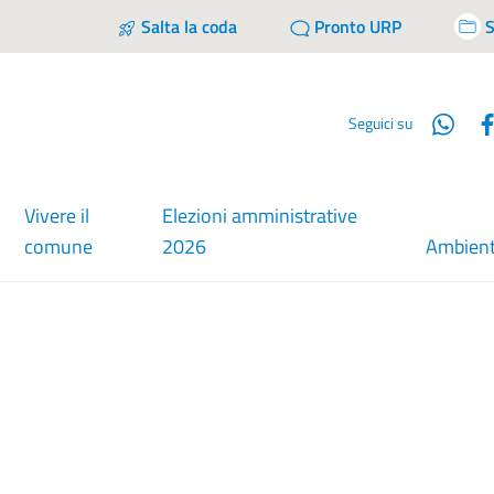
Salta la coda
Pronto URP
S
Wha
Seguici su
Vivere il
Elezioni amministrative
comune
2026
Ambien