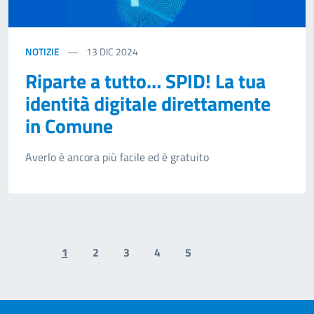
NOTIZIE
13
DIC 2024
Riparte a tutto… SPID! La tua
identità digitale direttamente
in Comune
Averlo è ancora più facile ed è gratuito
1
2
3
4
5
Previous page
Next page