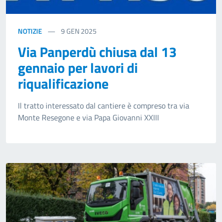
NOTIZIE
9
GEN 2025
Via Panperdù chiusa dal 13
gennaio per lavori di
riqualificazione
Il tratto interessato dal cantiere è compreso tra via
Monte Resegone e via Papa Giovanni XXIII