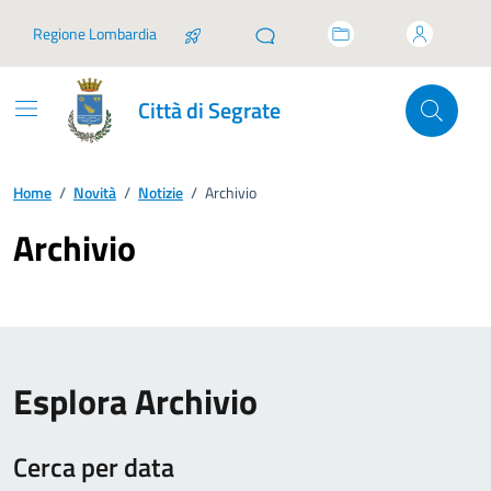
Vai ai contenuti
Vai al footer
Regione Lombardia
Città di Segrate
Home
/
Novità
/
Notizie
/
Archivio
Archivio
Esplora Archivio
Cerca per data