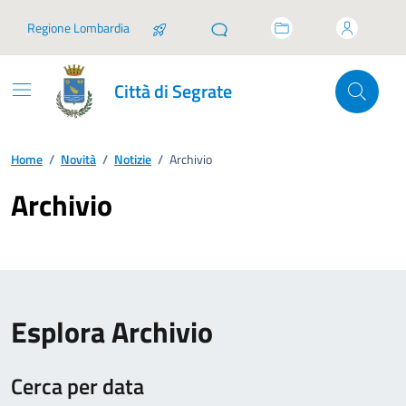
Vai ai contenuti
Vai al footer
Regione Lombardia
Città di Segrate
Home
/
Novità
/
Notizie
/
Archivio
Archivio
Esplora Archivio
Cerca per data