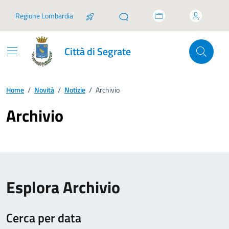
Vai ai contenuti
Vai al footer
Regione Lombardia
Città di Segrate
Home
/
Novità
/
Notizie
/
Archivio
Archivio
Esplora Archivio
Cerca per data