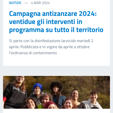
NOTIZIE
4
MAR 2024
Campagna antizanzare 2024:
ventidue gli interventi in
programma su tutto il territorio
Si parte con la disinfestazione larvicida martedì 2
aprile. Pubblicata e in vigore da aprile a ottobre
l'ordinanza di contenimento