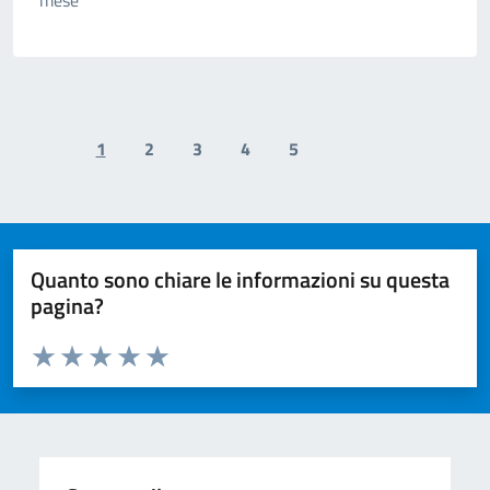
mese
1
2
3
4
5
Previous page
Next page
Quanto sono chiare le informazioni su questa
pagina?
Valuta da 1 a 5 stelle la pagina
Valuta 1 stelle su 5
Valuta 2 stelle su 5
Valuta 3 stelle su 5
Valuta 4 stelle su 5
Valuta 5 stelle su 5