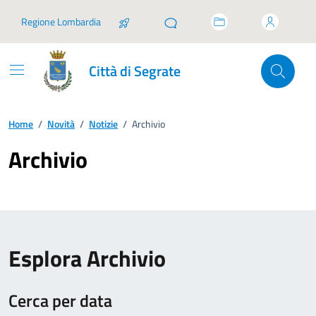
Vai ai contenuti
Vai al footer
Regione Lombardia
Città di Segrate
Home
/
Novità
/
Notizie
/
Archivio
Archivio
Esplora Archivio
Cerca per data