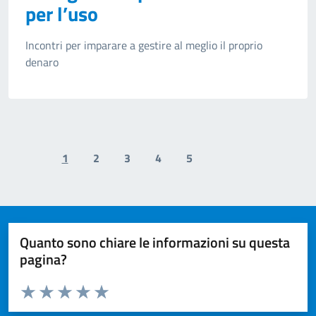
per l’uso
Incontri per imparare a gestire al meglio il proprio
denaro
1
2
3
4
5
Previous page
Next page
Quanto sono chiare le informazioni su questa
pagina?
Valuta da 1 a 5 stelle la pagina
Valuta 1 stelle su 5
Valuta 2 stelle su 5
Valuta 3 stelle su 5
Valuta 4 stelle su 5
Valuta 5 stelle su 5