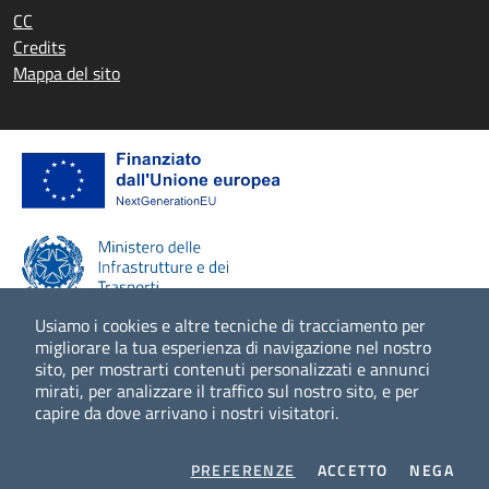
CC
Credits
Mappa del sito
Usiamo i cookies e altre tecniche di tracciamento per
migliorare la tua esperienza di navigazione nel nostro
sito, per mostrarti contenuti personalizzati e annunci
Scopri di più
mirati, per analizzare il traffico sul nostro sito, e per
capire da dove arrivano i nostri visitatori.
COOKIES
I COOKIES
I CO
PREFERENZE
ACCETTO
NEGA