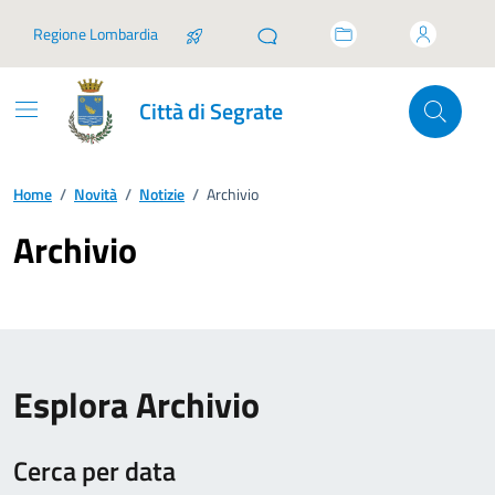
Vai ai contenuti
Vai al footer
Regione Lombardia
Città di Segrate
Home
/
Novità
/
Notizie
/
Archivio
Archivio
Esplora Archivio
Cerca per data