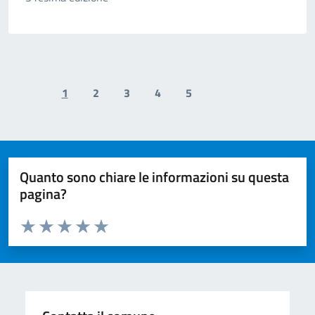
1
2
3
4
5
Previous page
Next page
Quanto sono chiare le informazioni su questa
pagina?
Valuta da 1 a 5 stelle la pagina
Valuta 1 stelle su 5
Valuta 2 stelle su 5
Valuta 3 stelle su 5
Valuta 4 stelle su 5
Valuta 5 stelle su 5