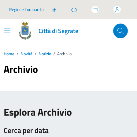
Vai ai contenuti
Vai al footer
Regione Lombardia
Città di Segrate
Home
/
Novità
/
Notizie
/
Archivio
Archivio
Esplora Archivio
Cerca per data