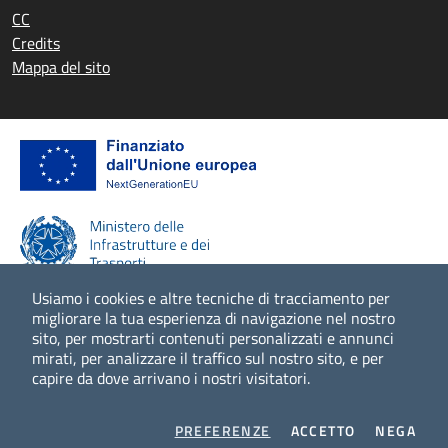
CC
Credits
Mappa del sito
Usiamo i cookies e altre tecniche di tracciamento per
migliorare la tua esperienza di navigazione nel nostro
sito, per mostrarti contenuti personalizzati e annunci
Scopri di più
mirati, per analizzare il traffico sul nostro sito, e per
capire da dove arrivano i nostri visitatori.
COOKIES
I COOKIES
I CO
PREFERENZE
ACCETTO
NEGA