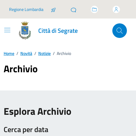
Vai ai contenuti
Vai al footer
Regione Lombardia
Città di Segrate
Home
/
Novità
/
Notizie
/
Archivio
Archivio
Esplora Archivio
Cerca per data