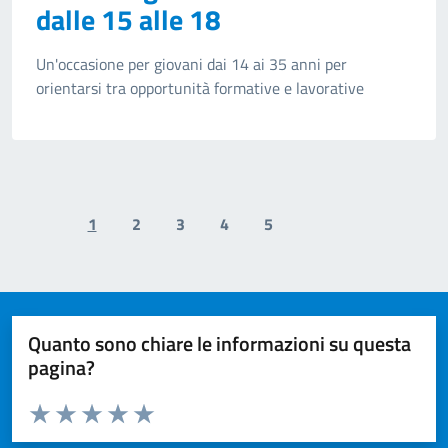
dalle 15 alle 18
Un'occasione per giovani dai 14 ai 35 anni per
orientarsi tra opportunità formative e lavorative
1
2
3
4
5
Previous page
Next page
Quanto sono chiare le informazioni su questa
pagina?
Valuta da 1 a 5 stelle la pagina
Valuta 1 stelle su 5
Valuta 2 stelle su 5
Valuta 3 stelle su 5
Valuta 4 stelle su 5
Valuta 5 stelle su 5