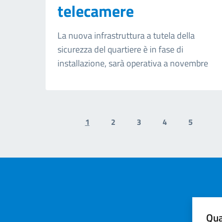
telecamere
La nuova infrastruttura a tutela della
sicurezza del quartiere è in fase di
installazione, sarà operativa a novembre
1
2
3
4
5
Previous page
N
Qua