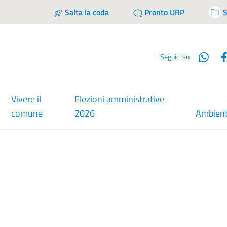
Salta la coda
Pronto URP
S
Wha
Seguici su
Vivere il
Elezioni amministrative
comune
2026
Ambien