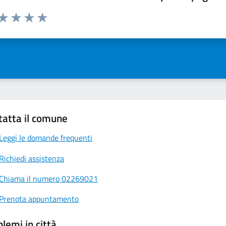
 da 1 a 5 stelle la pagina
ta 1 stelle su 5
Valuta 2 stelle su 5
Valuta 3 stelle su 5
Valuta 4 stelle su 5
Valuta 5 stelle su 5
tatta il comune
Leggi le domande frequenti
Richiedi assistenza
Chiama il numero 02269021
Prenota appuntamento
lemi in città