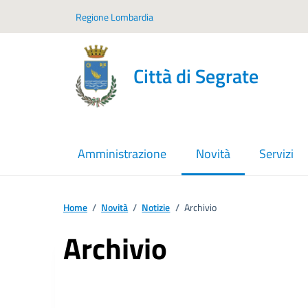
Vai ai contenuti
Vai al footer
Regione Lombardia
Città di Segrate
Amministrazione
Novità
Servizi
menu selezionato
Home
/
Novità
/
Notizie
/
Archivio
Archivio