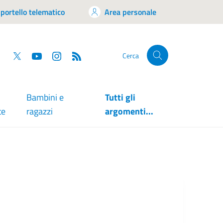
portello telematico
Area personale
tsapp
Facebook
Twitter
YouTube
RSS
Cerca
Bambini e
Tutti gli
te
ragazzi
argomenti...