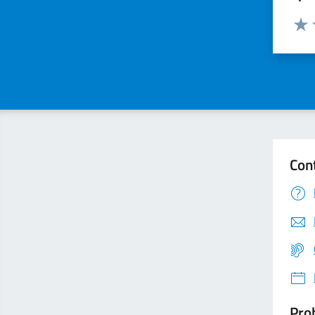
Valuta
Valu
Con
Prob