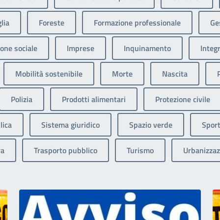
lia
Foreste
Formazione professionale
Ges
one sociale
Imprese
Inquinamento
Integ
Mobilità sostenibile
Morte
Nascita
Polizia
Prodotti alimentari
Protezione civile
lica
Sistema giuridico
Spazio verde
Sport
va
Trasporto pubblico
Turismo
Urbanizzaz