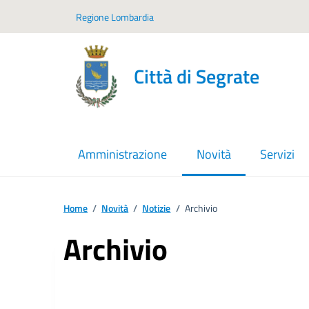
Vai ai contenuti
Vai al footer
Regione Lombardia
Città di Segrate
Amministrazione
Novità
Servizi
menu selezionato
Home
/
Novità
/
Notizie
/
Archivio
Archivio