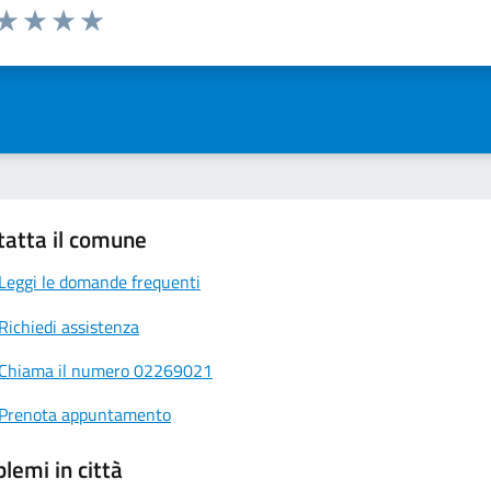
 da 1 a 5 stelle la pagina
ta 1 stelle su 5
Valuta 2 stelle su 5
Valuta 3 stelle su 5
Valuta 4 stelle su 5
Valuta 5 stelle su 5
tatta il comune
Leggi le domande frequenti
Richiedi assistenza
Chiama il numero 02269021
Prenota appuntamento
lemi in città