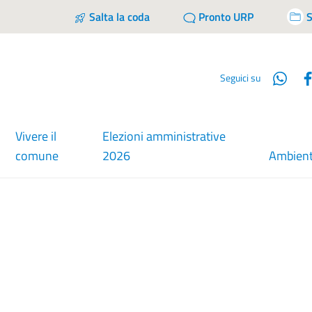
Salta la coda
Pronto URP
S
Wha
Seguici su
Vivere il
Elezioni amministrative
comune
2026
Ambien