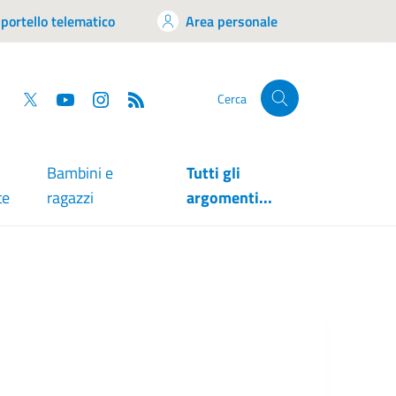
portello telematico
Area personale
tsapp
Facebook
Twitter
YouTube
RSS
Cerca
Bambini e
Tutti gli
te
ragazzi
argomenti...