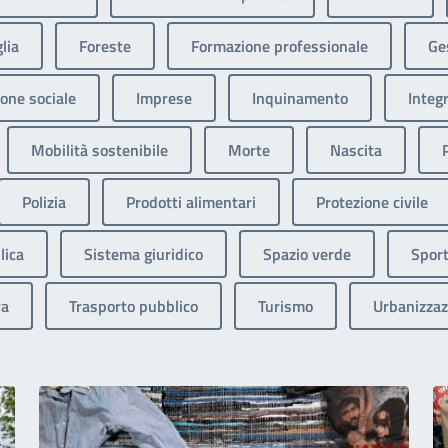
lia
Foreste
Formazione professionale
Ges
one sociale
Imprese
Inquinamento
Integ
Mobilità sostenibile
Morte
Nascita
Polizia
Prodotti alimentari
Protezione civile
lica
Sistema giuridico
Spazio verde
Sport
va
Trasporto pubblico
Turismo
Urbanizzaz