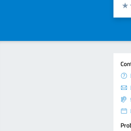
Valuta
Valu
Con
Prob