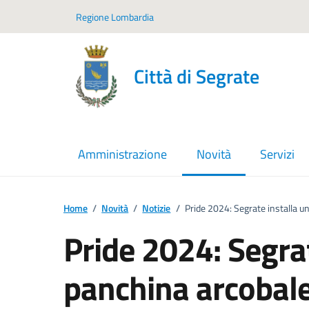
Vai ai contenuti
Vai al footer
Regione Lombardia
Città di Segrate
Amministrazione
Novità
Servizi
menu selezionato
Home
/
Novità
/
Notizie
/
Pride 2024: Segrate installa un
Pride 2024: Segra
panchina arcobale