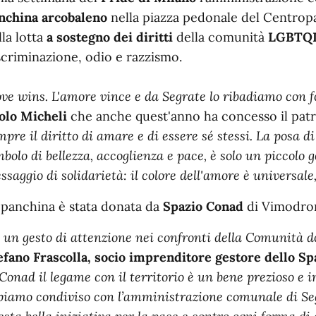
n dettaglio
nchina arcobaleno
nella piazza pedonale del Centrop
lla lotta
a sostegno dei diritti
della comunità
LGBTQ
scriminazione, odio e razzismo.
ove wins. L'amore vince e da Segrate lo ribadiamo con f
olo Micheli
che anche quest'anno ha concesso il patr
mpre il diritto di amare e di essere sé stessi. La posa 
mbolo di bellezza, accoglienza e pace, è solo un piccolo 
ssaggio di solidarietà: il colore dell'amore è universale
 panchina è stata donata da
Spazio Conad
di Vimodro
 un gesto di attenzione nei confronti della Comunità 
efano Frascolla, socio imprenditore gestore dello 
 Conad il legame con il territorio è un bene prezioso e 
biamo condiviso con l’amministrazione comunale di Segr