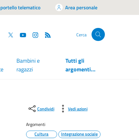
portello telematico
Area personale
tsapp
Facebook
Twitter
YouTube
RSS
Cerca
Bambini e
Tutti gli
te
ragazzi
argomenti...
Condividi
Vedi azioni
Argomenti
Cultura
Integrazione sociale