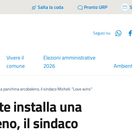
Salta la coda
Pronto URP
S
Wha
Seguici su
Vivere il
Elezioni amministrative
comune
2026
Ambien
a panchina arcobaleno, il sindaco Micheli: "Love wins"
te installa una
no, il sindaco