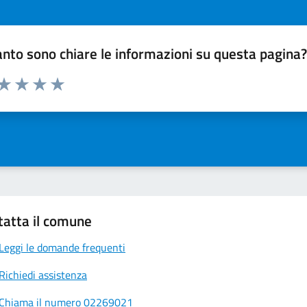
nto sono chiare le informazioni su questa pagina
 da 1 a 5 stelle la pagina
ta 1 stelle su 5
Valuta 2 stelle su 5
Valuta 3 stelle su 5
Valuta 4 stelle su 5
Valuta 5 stelle su 5
tatta il comune
Leggi le domande frequenti
Richiedi assistenza
Chiama il numero 02269021