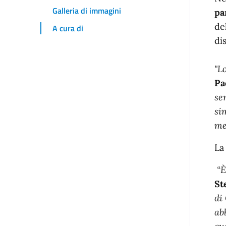
I
Galleria di immagini
pa
de
A cura di
di
"L
Pa
se
si
me
La
“È
St
di
ab