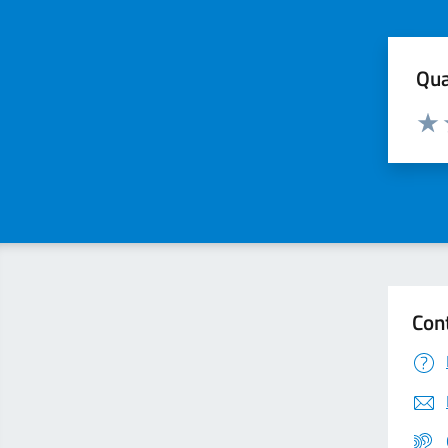
Qua
Valuta
Valu
Con