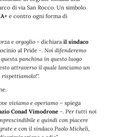
arco di via San Rocco. Un simbolo
IA+
e contro ogni forma di
orza e orgoglio -
dichiara
il sindaco
ocinio al Pride
-. Noi difenderemo
di questa panchina in questo luogo
gesto attraverso il quale lanciamo un
, rispettiamolo!".
ne.
dove viviamo e operiamo –
spiega
Spazio Conad Vimodrone
-. Per tutti noi
imprescindibile e quindi con piacere
ate e con il sindaco Paolo Micheli,