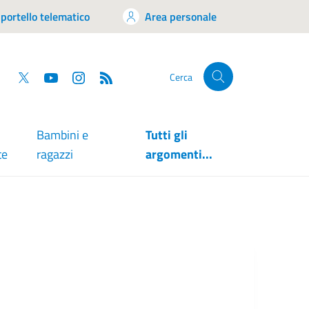
portello telematico
Area personale
tsapp
Facebook
Twitter
YouTube
RSS
Cerca
Bambini e
Tutti gli
te
ragazzi
argomenti...