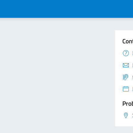
Con
Prob