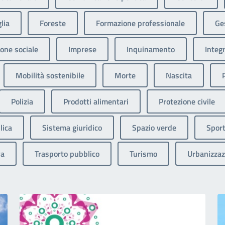
lia
Foreste
Formazione professionale
Ges
one sociale
Imprese
Inquinamento
Integ
Mobilità sostenibile
Morte
Nascita
Polizia
Prodotti alimentari
Protezione civile
lica
Sistema giuridico
Spazio verde
Sport
va
Trasporto pubblico
Turismo
Urbanizzaz