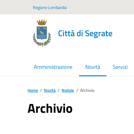
Vai ai contenuti
Vai al footer
Regione Lombardia
Città di Segrate
Amministrazione
Novità
Servizi
menu selezionato
Home
/
Novità
/
Notizie
/
Archivio
Archivio