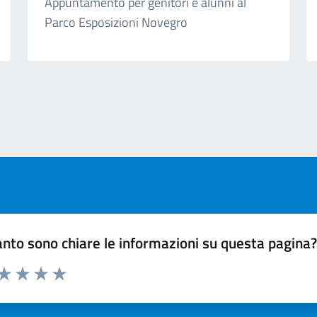
Appuntamento per genitori e alunni al
Parco Esposizioni Novegro
ext page
nto sono chiare le informazioni su questa pagina
 da 1 a 5 stelle la pagina
ta 1 stelle su 5
Valuta 2 stelle su 5
Valuta 3 stelle su 5
Valuta 4 stelle su 5
Valuta 5 stelle su 5