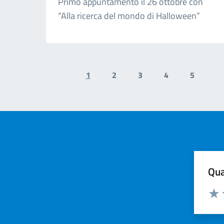
Primo appuntamento il 26 ottobre con
“Alla ricerca del mondo di Halloween”
1
2
3
4
5
Previous page
N
Qua
Valuta
Valu