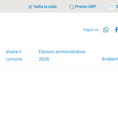
Salta la coda
Pronto URP
S
Wha
Seguici su
Vivere il
Elezioni amministrative
comune
2026
Ambien