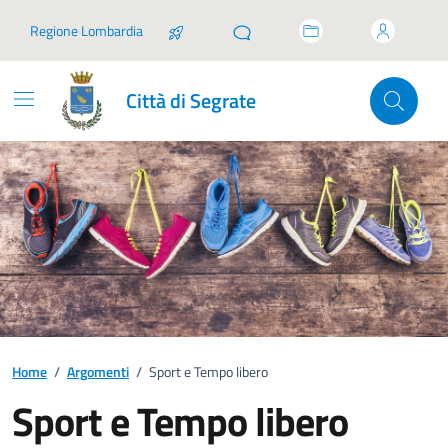
Vai ai contenuti
Vai al footer
Regione Lombardia
Città di Segrate
Home
/
Argomenti
/
Sport e Tempo libero
Sport e Tempo libero