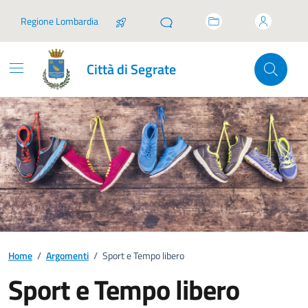
Vai ai contenuti
Vai al footer
Regione Lombardia
Città di Segrate
Home
/
Argomenti
/
Sport e Tempo libero
Sport e Tempo libero