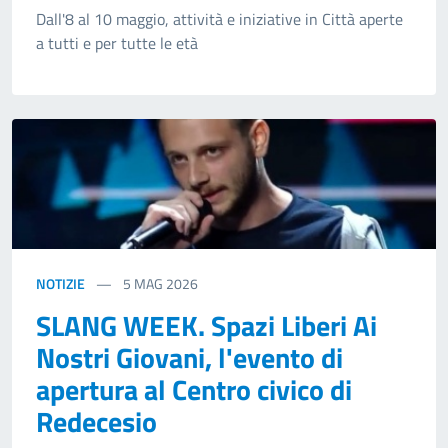
Dall'8 al 10 maggio, attività e iniziative in Città aperte
a tutti e per tutte le età
NOTIZIE
5
MAG 2026
SLANG WEEK. Spazi Liberi Ai
Nostri Giovani, l'evento di
apertura al Centro civico di
Redecesio