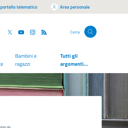
portello telematico
Area personale
tsapp
Facebook
Twitter
YouTube
RSS
Cerca
Bambini e
Tutti gli
te
ragazzi
argomenti...
tito da: