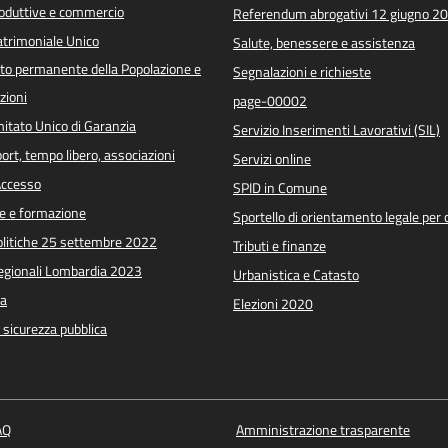
roduttive e commercio
Referendum abrogativi 12 giugno 2
trimoniale Unico
Salute, benessere e assistenza
o permanente della Popolazione e
Segnalazioni e richieste
zioni
page-00002
itato Unico di Garanzia
Servizio Inserimenti Lavorativi (SIL)
port, tempo libero, associazioni
Servizi online
 Accesso
SPID in Comune
e e formazione
Sportello di orientamento legale per c
Politiche 25 settembre 2022
Tributi e finanze
Regionali Lombardia 2023
Urbanistica e Catasto
a
Elezioni 2020
e sicurezza pubblica
AQ
Amministrazione trasparente