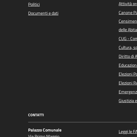
Attività p
Politici
Canone Pa
Documenti e dati
Censiment
delle Abita
CUG - Com
Cultura, s
Diritto di
Educazion
Elezioni 
Elezioni 
Emergenz
Giustizia 
CONTATTI
Palazzo Comunale
Leggi le F
Via Primo Maggio