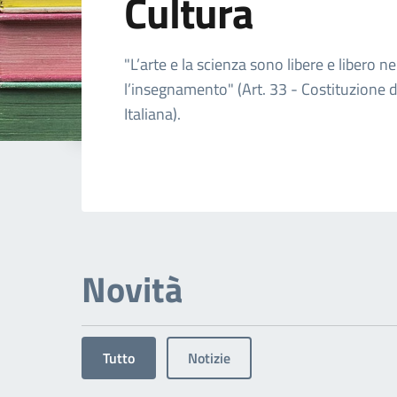
Cultura
Dettagli dell'arg
"L’arte e la scienza sono libere e libero ne
l’insegnamento" (Art. 33 - Costituzione 
Italiana).
Novità
Tutto
Notizie