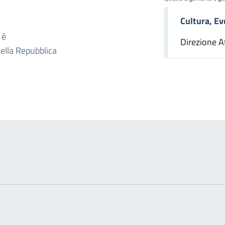
Cultura, Ev
omento
 è
Direzione Af
della Repubblica