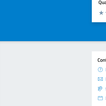
Qua
Valuta
Valu
Con