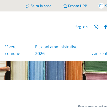
Salta la coda
Pronto URP
S
Wha
Seguici su
Vivere il
Elezioni amministrative
comune
2026
Ambien
Questo argomento è ges