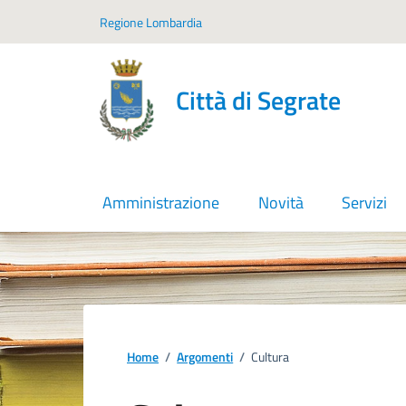
Vai ai contenuti
Vai al footer
Regione Lombardia
Città di Segrate
Amministrazione
Novità
Servizi
Home
/
Argomenti
/
Cultura