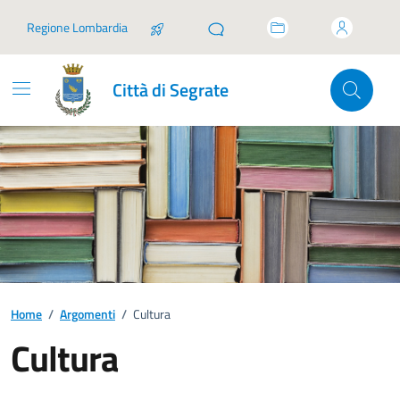
Vai ai contenuti
Vai al footer
Regione Lombardia
Città di Segrate
Home
/
Argomenti
/
Cultura
Cultura