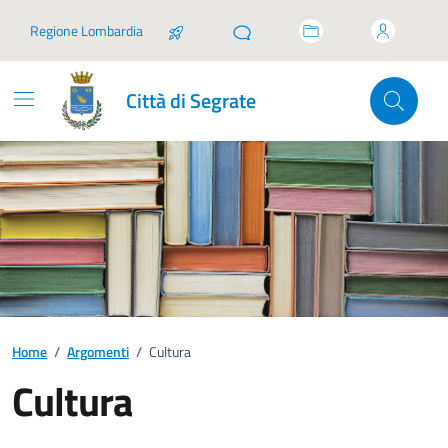
Vai ai contenuti
Vai al footer
Regione Lombardia
Città di Segrate
Home
/
Argomenti
/
Cultura
Cultura