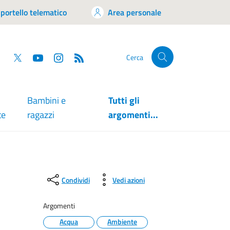
portello telematico
Area personale
tsapp
Facebook
Twitter
YouTube
RSS
Cerca
Bambini e
Tutti gli
te
ragazzi
argomenti...
Condividi
Vedi azioni
Argomenti
Acqua
Ambiente