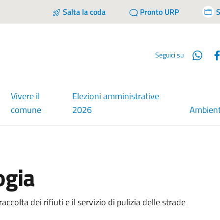
Salta la coda
Pronto URP
S
Wha
Seguici su
Vivere il
Elezioni amministrative
comune
2026
Ambien
ogia
accolta dei rifiuti e il servizio di pulizia delle strade