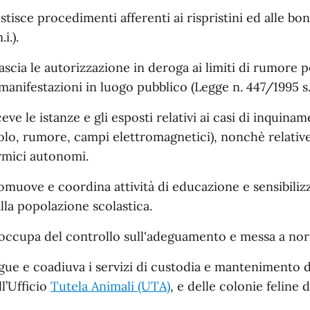
stisce procedimenti afferenti ai rispristini ed alle bo
.i.).
lascia le autorizzazione in deroga ai limiti di rumore 
 manifestazioni in luogo pubblico (Legge n. 447/1995 s.
ceve le istanze e gli esposti relativi ai casi di inquinam
olo, rumore, campi elettromagnetici), nonchè relativ
rmici autonomi.
omuove e coordina attività di educazione e sensibilizz
alla popolazione scolastica.
 occupa del controllo sull'adeguamento e messa a norm
gue e coadiuva i servizi di custodia e mantenimento de
ll’Ufficio
Tutela Animali (UTA)
, e delle colonie feline d