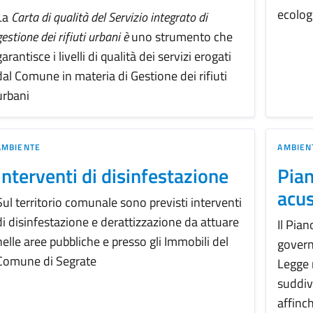
ecolog
La
Carta di qualità del Servizio integrato di
gestione dei rifiuti urbani è
uno strumento che
garantisce i livelli di qualità dei servizi erogati
dal Comune in materia di Gestione dei rifiuti
urbani
AMBIENTE
AMBIEN
Interventi di disinfestazione
Pian
acus
Sul territorio comunale sono previsti interventi
di disinfestazione e derattizzazione da attuare
Il Pia
nelle aree pubbliche e presso gli Immobili del
governo
Comune di Segrate
Legge 
suddiv
affinch