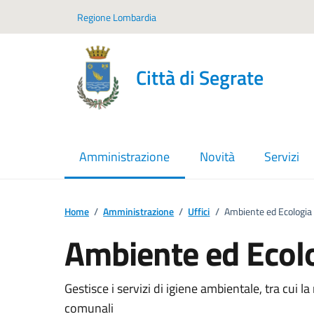
Vai ai contenuti
Vai al footer
Regione Lombardia
Città di Segrate
Amministrazione
Novità
Servizi
menu selezionato
Home
/
Amministrazione
/
Uffici
/
Ambiente ed Ecologia
Ambiente ed Ecol
Gestisce i servizi di igiene ambientale, tra cui la r
comunali