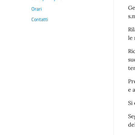
Ge
Orari
s.m
Contatti
Ri
le
Ri
su
te
Pr
e 
Si
Se
de