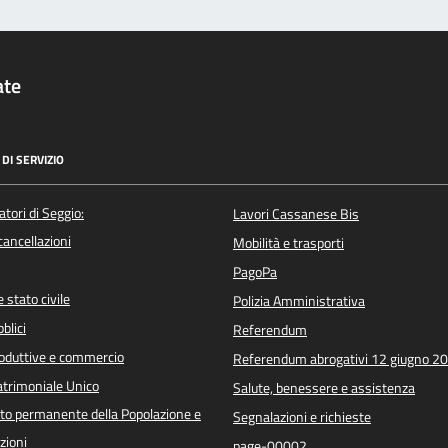
ate
DI SERVIZIO
atori di Seggio:
Lavori Cassanese Bis
/cancellazioni
Mobilità e trasporti
PagoPa
 stato civile
Polizia Amministrativa
blici
Referendum
roduttive e commercio
Referendum abrogativi 12 giugno 2
trimoniale Unico
Salute, benessere e assistenza
o permanente della Popolazione e
Segnalazioni e richieste
zioni
page-00002