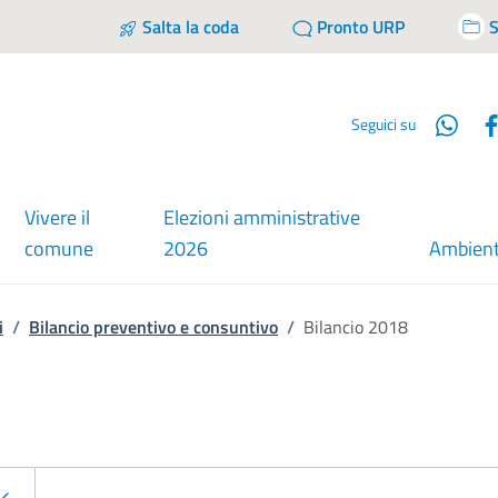
Salta la coda
Pronto URP
S
Wha
Seguici su
Vivere il
Elezioni amministrative
comune
2026
Ambien
i
/
Bilancio preventivo e consuntivo
/
Bilancio 2018