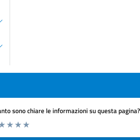
nto sono chiare le informazioni su questa pagina
 da 1 a 5 stelle la pagina
ta 1 stelle su 5
Valuta 2 stelle su 5
Valuta 3 stelle su 5
Valuta 4 stelle su 5
Valuta 5 stelle su 5