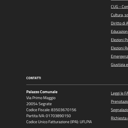
CUG - Com
Cultura, s
Diritto di
Educazion
Elezioni 
Elezioni 
Emergenz
Giustizia 
CONTATTI
Palazzo Comunale
Leggi le F
Via Primo Maggio
Prenotaz
20054 Segrate
Codice Fiscale: 83503670156
Segnalazio
Partita IVA: 01703890150
Richiesta 
Codice Unico Fatturazione (IPA): UFLPIA