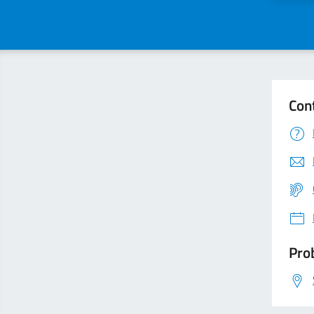
Con
Prob