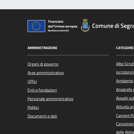
Comune di Segr
AMMINISTRAZIONE
CATEGORIE 
Albo Scrut
Organi di governo
iscrizioni
Aree amministrative
Ambiente
Uffici
Anagrafe e
Enti e fondazioni
Appalti pub
Personale amministrativo
Attività p
Politici
Canone Pa
Documenti e dati
Censiment
delle Abita