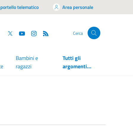
portello telematico
Area personale
tsapp
Facebook
Twitter
YouTube
RSS
Cerca
Bambini e
Tutti gli
te
ragazzi
argomenti...