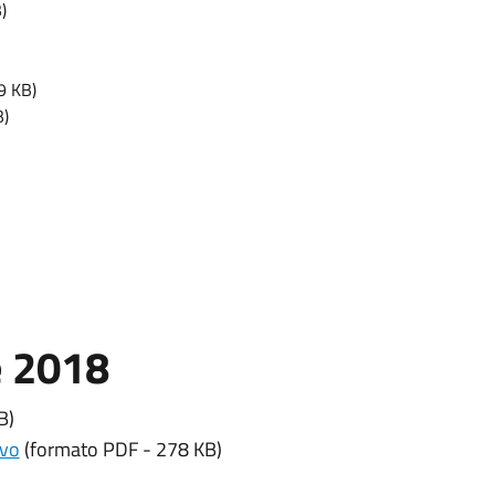
)
9 KB)
B)
e 2018
B)
ivo
(formato PDF - 278 KB)