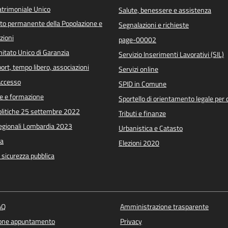
trimoniale Unico
Salute, benessere e assistenza
o permanente della Popolazione e
Segnalazioni e richieste
zioni
page-00002
itato Unico di Garanzia
Servizio Inserimenti Lavorativi (SIL)
port, tempo libero, associazioni
Servizi online
 Accesso
SPID in Comune
e e formazione
Sportello di orientamento legale per c
Politiche 25 settembre 2022
Tributi e finanze
Regionali Lombardia 2023
Urbanistica e Catasto
a
Elezioni 2020
e sicurezza pubblica
AQ
Amministrazione trasparente
ione appuntamento
Privacy