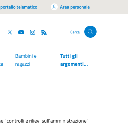
portello telematico
Area personale
tsapp
Facebook
Twitter
YouTube
RSS
Cerca
Bambini e
Tutti gli
te
ragazzi
argomenti...
 "controlli e rilievi sull'amministrazione"