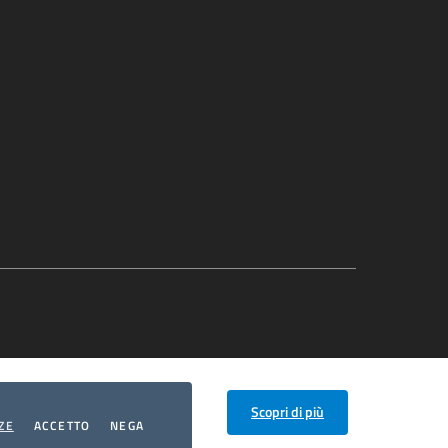
Scopri di più
COOKIES
I COOKIES
I COOKIES
ZE
ACCETTO
NEGA