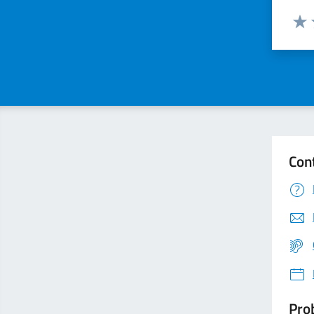
Valuta
Valu
Con
Prob