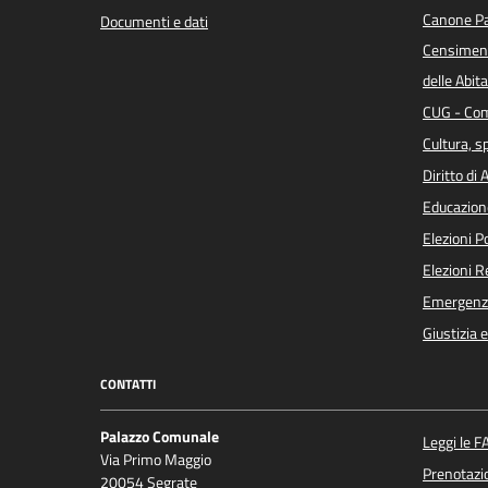
Canone Pa
Documenti e dati
Censiment
delle Abita
CUG - Com
Cultura, s
Diritto di
Educazion
Elezioni 
Elezioni 
Emergenz
Giustizia 
CONTATTI
Palazzo Comunale
Leggi le F
Via Primo Maggio
Prenotaz
20054 Segrate