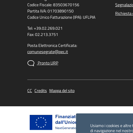
Codice Fiscale: 83503670156
Segnalazio
Partita IVA: 01703890150
Richiesta 
Codice Unico Fatturazione (IPA): UFLPIA
Tel: +39.02.269.021
Fax: 02.213.3751
Posta Elettronica Certificata:
comunesegrate@pec.it
Pronto URP
CC
Credits
Mappa del sito
Usiamo i cookies e altre 
di navigazione nel nostro