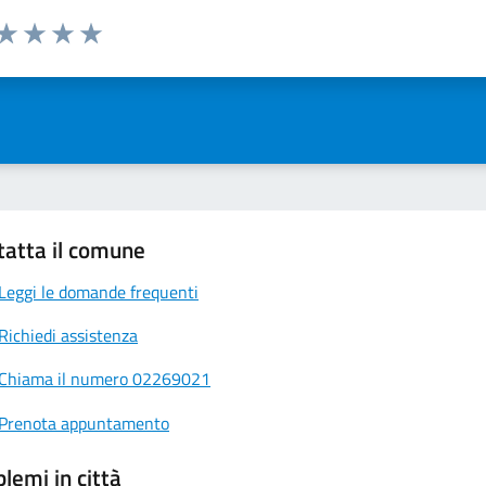
 da 1 a 5 stelle la pagina
ta 1 stelle su 5
Valuta 2 stelle su 5
Valuta 3 stelle su 5
Valuta 4 stelle su 5
Valuta 5 stelle su 5
tatta il comune
Leggi le domande frequenti
Richiedi assistenza
Chiama il numero 02269021
Prenota appuntamento
lemi in città