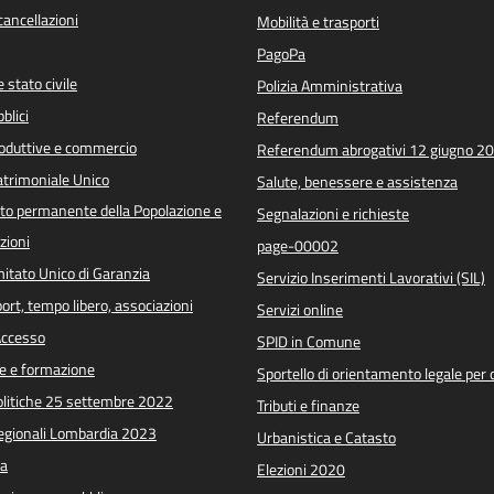
/cancellazioni
Mobilità e trasporti
PagoPa
 stato civile
Polizia Amministrativa
blici
Referendum
roduttive e commercio
Referendum abrogativi 12 giugno 2
trimoniale Unico
Salute, benessere e assistenza
o permanente della Popolazione e
Segnalazioni e richieste
zioni
page-00002
itato Unico di Garanzia
Servizio Inserimenti Lavorativi (SIL)
port, tempo libero, associazioni
Servizi online
 Accesso
SPID in Comune
e e formazione
Sportello di orientamento legale per c
Politiche 25 settembre 2022
Tributi e finanze
Regionali Lombardia 2023
Urbanistica e Catasto
a
Elezioni 2020