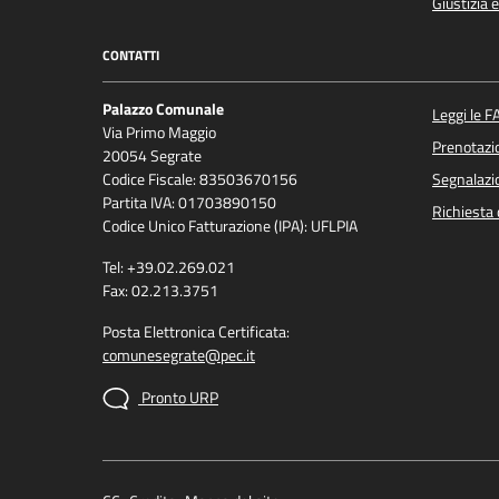
Giustizia 
CONTATTI
Palazzo Comunale
Leggi le F
Via Primo Maggio
Prenotaz
20054 Segrate
Codice Fiscale: 83503670156
Segnalazio
Partita IVA: 01703890150
Richiesta 
Codice Unico Fatturazione (IPA): UFLPIA
Tel: +39.02.269.021
Fax: 02.213.3751
Posta Elettronica Certificata:
comunesegrate@pec.it
Pronto URP