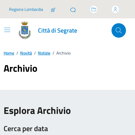
Vai ai contenuti
Vai al footer
Regione Lombardia
Città di Segrate
Home
/
Novità
/
Notizie
/
Archivio
Archivio
Esplora Archivio
Cerca per data