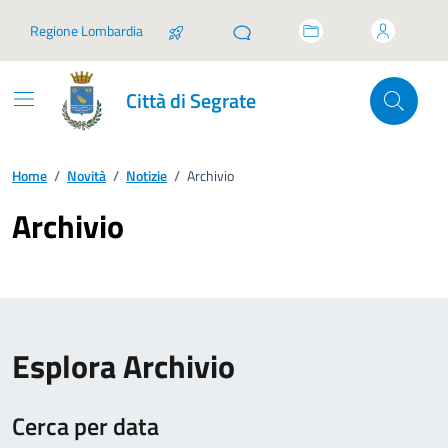
Vai ai contenuti
Vai al footer
Regione Lombardia
Città di Segrate
Home
/
Novità
/
Notizie
/
Archivio
Archivio
Esplora Archivio
Cerca per data