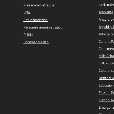
iscrizioni
Aree amministrative
Ambiente
Uffici
Anagrafe e
Enti e fondazioni
Appalti pub
Personale amministrativo
Attività p
Politici
Canone Pa
Documenti e dati
Censiment
delle Abita
CUG - Com
Cultura, s
Diritto di
Educazion
Elezioni 
Elezioni 
Emergenz