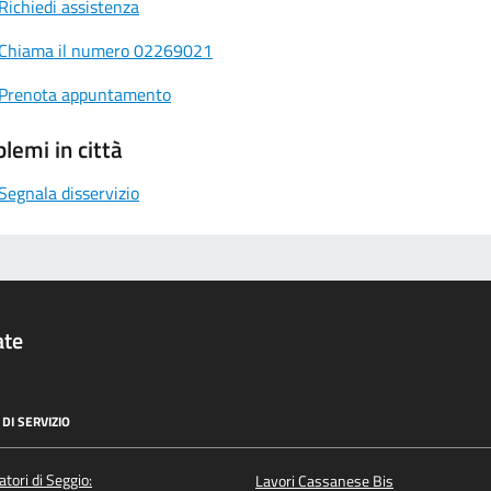
Richiedi assistenza
Chiama il numero 02269021
Prenota appuntamento
lemi in città
Segnala disservizio
ate
DI SERVIZIO
atori di Seggio:
Lavori Cassanese Bis