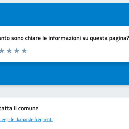
nto sono chiare le informazioni su questa pagina
 da 1 a 5 stelle la pagina
ta 1 stelle su 5
Valuta 2 stelle su 5
Valuta 3 stelle su 5
Valuta 4 stelle su 5
Valuta 5 stelle su 5
tatta il comune
Leggi le domande frequenti