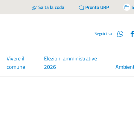
Salta la coda
Pronto URP
S
Wha
Seguici su
Vivere il
Elezioni amministrative
comune
2026
Ambien