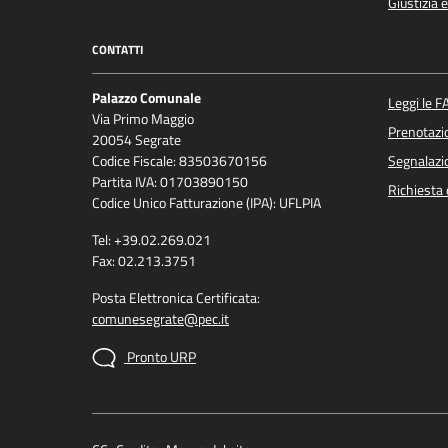
Giustizia 
CONTATTI
Palazzo Comunale
Leggi le F
Via Primo Maggio
Prenotaz
20054 Segrate
Codice Fiscale: 83503670156
Segnalazio
Partita IVA: 01703890150
Richiesta 
Codice Unico Fatturazione (IPA): UFLPIA
Tel: +39.02.269.021
Fax: 02.213.3751
Posta Elettronica Certificata:
comunesegrate@pec.it
Pronto URP