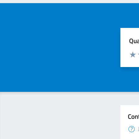
Qua
Valuta
Valu
Con