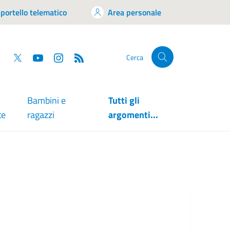
portello telematico
Area personale
tsapp
Facebook
Twitter
YouTube
RSS
Cerca
Bambini e
Tutti gli
te
ragazzi
argomenti...