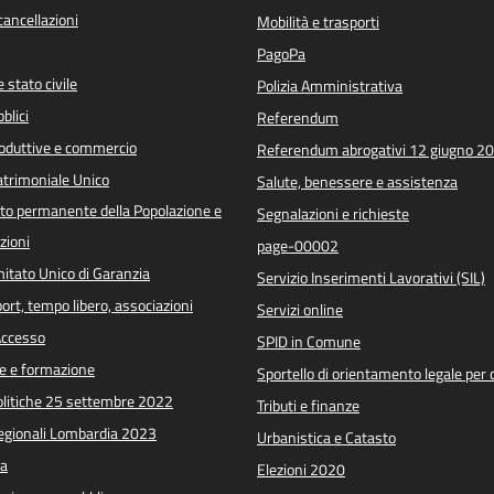
/cancellazioni
Mobilità e trasporti
PagoPa
 stato civile
Polizia Amministrativa
blici
Referendum
roduttive e commercio
Referendum abrogativi 12 giugno 2
trimoniale Unico
Salute, benessere e assistenza
o permanente della Popolazione e
Segnalazioni e richieste
zioni
page-00002
itato Unico di Garanzia
Servizio Inserimenti Lavorativi (SIL)
port, tempo libero, associazioni
Servizi online
 Accesso
SPID in Comune
e e formazione
Sportello di orientamento legale per c
Politiche 25 settembre 2022
Tributi e finanze
Regionali Lombardia 2023
Urbanistica e Catasto
a
Elezioni 2020