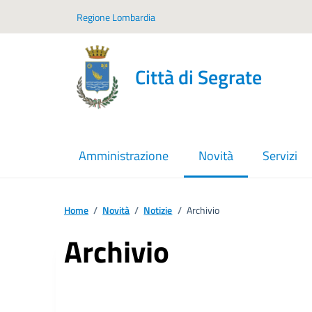
Vai ai contenuti
Vai al footer
Regione Lombardia
Città di Segrate
Amministrazione
Novità
Servizi
menu selezionato
Home
/
Novità
/
Notizie
/
Archivio
Archivio