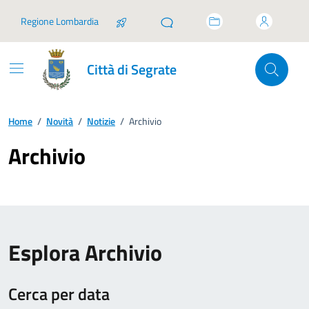
Vai ai contenuti
Vai al footer
Regione Lombardia
Città di Segrate
Home
/
Novità
/
Notizie
/
Archivio
Archivio
Esplora Archivio
Cerca per data