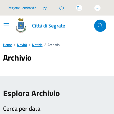
Vai ai contenuti
Vai al footer
Regione Lombardia
Città di Segrate
Home
/
Novità
/
Notizie
/
Archivio
Archivio
Esplora Archivio
Cerca per data