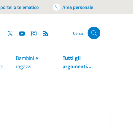
portello telematico
Area personale
tsapp
Facebook
Twitter
YouTube
RSS
Cerca
Bambini e
Tutti gli
te
ragazzi
argomenti...