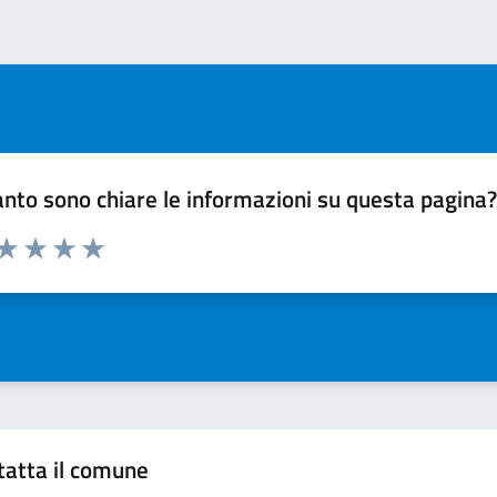
nto sono chiare le informazioni su questa pagina
 da 1 a 5 stelle la pagina
ta 1 stelle su 5
Valuta 2 stelle su 5
Valuta 3 stelle su 5
Valuta 4 stelle su 5
Valuta 5 stelle su 5
tatta il comune