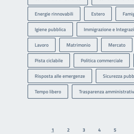
Energie rinnovabili
Estero
Famig
Igiene pubblica
Immigrazione e Integrazi
Lavoro
Matrimonio
Mercato
Pista ciclabile
Politica commerciale
Risposta alle emergenze
Sicurezza pubb
Tempo libero
Trasparenza amministrati
1
2
3
4
5
Previous page
N