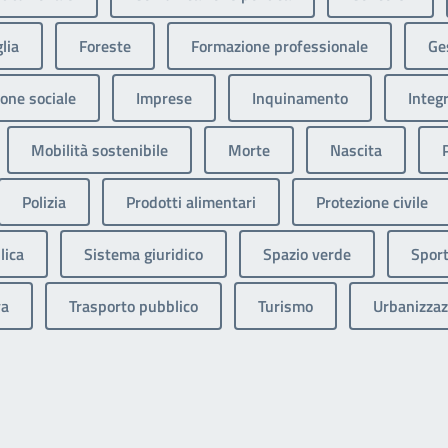
lia
Foreste
Formazione professionale
Ges
one sociale
Imprese
Inquinamento
Integ
Mobilità sostenibile
Morte
Nascita
Polizia
Prodotti alimentari
Protezione civile
lica
Sistema giuridico
Spazio verde
Sport
va
Trasporto pubblico
Turismo
Urbanizzaz
ext page