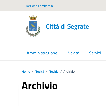
Vai ai contenuti
Vai al footer
Regione Lombardia
Città di Segrate
Amministrazione
Novità
Servizi
menu selezionato
Home
/
Novità
/
Notizie
/
Archivio
Archivio