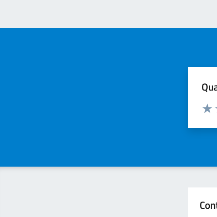
Qua
Valuta
Valu
Con