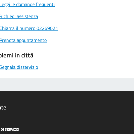
Leggi le domande frequenti
Richiedi assistenza
Chiama il numero 02269021
Prenota appuntamento
lemi in città
Segnala disservizio
ate
DI SERVIZIO