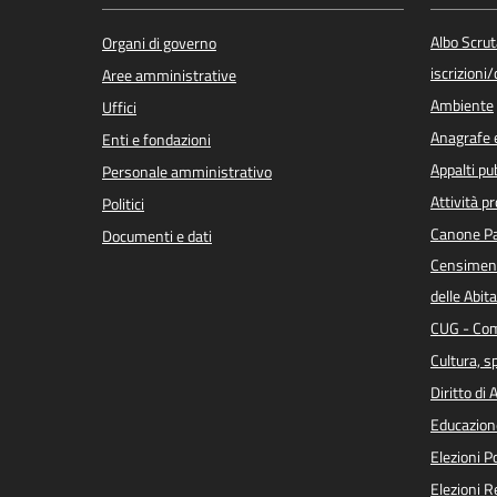
Albo Scrut
Organi di governo
iscrizioni
Aree amministrative
Ambiente
Uffici
Anagrafe e
Enti e fondazioni
Appalti pub
Personale amministrativo
Attività p
Politici
Canone Pa
Documenti e dati
Censiment
delle Abita
CUG - Com
Cultura, s
Diritto di
Educazion
Elezioni 
Elezioni 