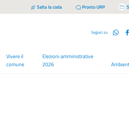
Salta la coda
Pronto URP
S
Wha
Seguici su
Vivere il
Elezioni amministrative
comune
2026
Ambien