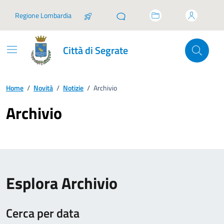
Vai ai contenuti
Vai al footer
Regione Lombardia
Città di Segrate
Home
/
Novità
/
Notizie
/
Archivio
Archivio
Esplora Archivio
Cerca per data