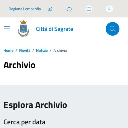
Vai ai contenuti
Vai al footer
Regione Lombardia
Città di Segrate
Home
/
Novità
/
Notizie
/
Archivio
Archivio
Esplora Archivio
Cerca per data