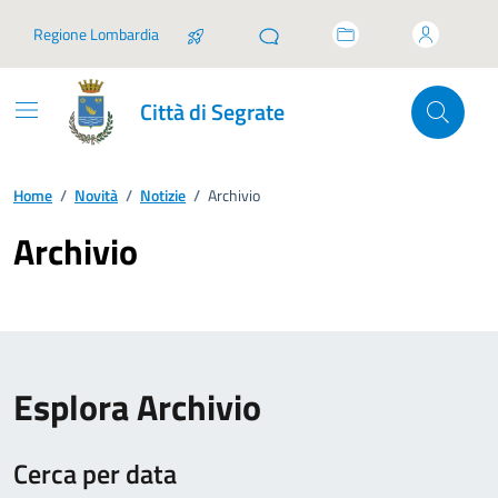
Vai ai contenuti
Vai al footer
Regione Lombardia
Città di Segrate
Home
/
Novità
/
Notizie
/
Archivio
Archivio
Esplora Archivio
Cerca per data