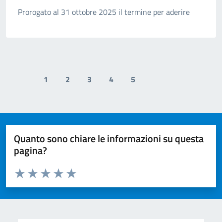
Prorogato al 31 ottobre 2025 il termine per aderire
1
2
3
4
5
Previous page
Next page
Quanto sono chiare le informazioni su questa
pagina?
Valuta da 1 a 5 stelle la pagina
Valuta 1 stelle su 5
Valuta 2 stelle su 5
Valuta 3 stelle su 5
Valuta 4 stelle su 5
Valuta 5 stelle su 5