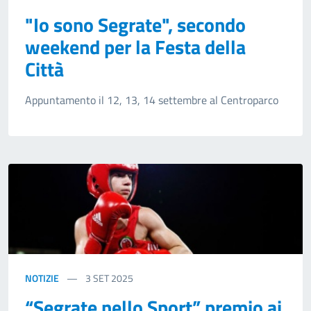
"Io sono Segrate", secondo
weekend per la Festa della
Città
Appuntamento il 12, 13, 14 settembre al Centroparco
NOTIZIE
3
SET 2025
“Segrate nello Sport” premio ai