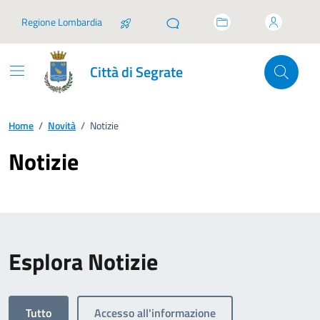
Vai ai contenuti
Vai al footer
Regione Lombardia
Città di Segrate
Home
/
Novità
/
Notizie
Notizie
Esplora Notizie
Tutto
Accesso all'informazione