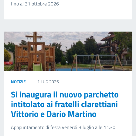
fino al 31 ottobre 2026
NOTIZIE
1
LUG 2026
Si inaugura il nuovo parchetto
intitolato ai fratelli clarettiani
Vittorio e Dario Martino
Apppuntamento di festa venerdì 3 luglio alle 11.30