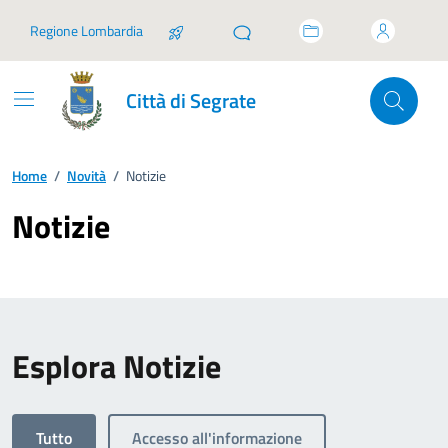
Vai ai contenuti
Vai al footer
Regione Lombardia
Città di Segrate
Home
/
Novità
/
Notizie
Notizie
Esplora Notizie
Tutto
Accesso all'informazione