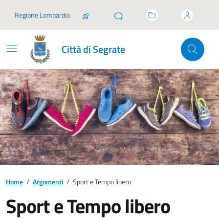
Vai ai contenuti
Vai al footer
Regione Lombardia
Città di Segrate
Home
/
Argomenti
/
Sport e Tempo libero
Sport e Tempo libero