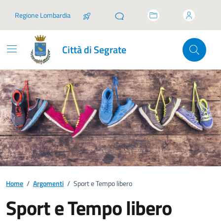
Vai ai contenuti
Vai al footer
Regione Lombardia
Città di Segrate
Home
/
Argomenti
/
Sport e Tempo libero
Sport e Tempo libero