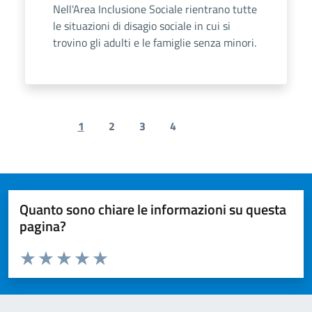
Nell'Area Inclusione Sociale rientrano tutte
le situazioni di disagio sociale in cui si
trovino gli adulti e le famiglie senza minori.
1
2
3
4
Previous page
Next page
Quanto sono chiare le informazioni su questa
pagina?
Valuta da 1 a 5 stelle la pagina
Valuta 1 stelle su 5
Valuta 2 stelle su 5
Valuta 3 stelle su 5
Valuta 4 stelle su 5
Valuta 5 stelle su 5