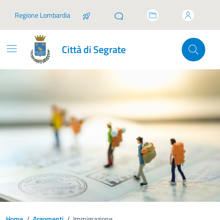
Vai ai contenuti
Vai al footer
Regione Lombardia
Città di Segrate
Home
/
Argomenti
/
Immigrazione