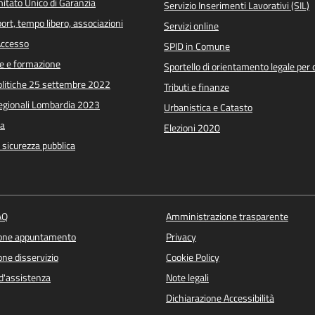
itato Unico di Garanzia
Servizio Inserimenti Lavorativi (SIL)
port, tempo libero, associazioni
Servizi online
 Accesso
SPID in Comune
e e formazione
Sportello di orientamento legale per c
Politiche 25 settembre 2022
Tributi e finanze
Regionali Lombardia 2023
Urbanistica e Catasto
a
Elezioni 2020
e sicurezza pubblica
AQ
Amministrazione trasparente
ione appuntamento
Privacy
ne disservizio
Cookie Policy
d'assistenza
Note legali
Dichiarazione Accessibilità