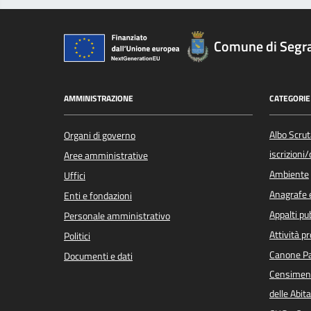
Comune di Segr
AMMINISTRAZIONE
CATEGORIE 
Albo Scrut
Organi di governo
iscrizioni
Aree amministrative
Ambiente
Uffici
Anagrafe e
Enti e fondazioni
Appalti pub
Personale amministrativo
Attività p
Politici
Canone Pa
Documenti e dati
Censiment
delle Abita