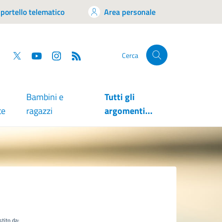
portello telematico
Area personale
tsapp
Facebook
Twitter
YouTube
RSS
Cerca
Bambini e
Tutti gli
te
ragazzi
argomenti...
tito da: