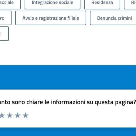
sociale
Integrazione sociale
Residenza
Ri
ro
Avvio e registrazione filiale
Denuncia crimini
i
nto sono chiare le informazioni su questa pagina
 da 1 a 5 stelle la pagina
ta 1 stelle su 5
Valuta 2 stelle su 5
Valuta 3 stelle su 5
Valuta 4 stelle su 5
Valuta 5 stelle su 5