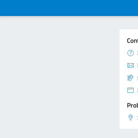
Con
Prob