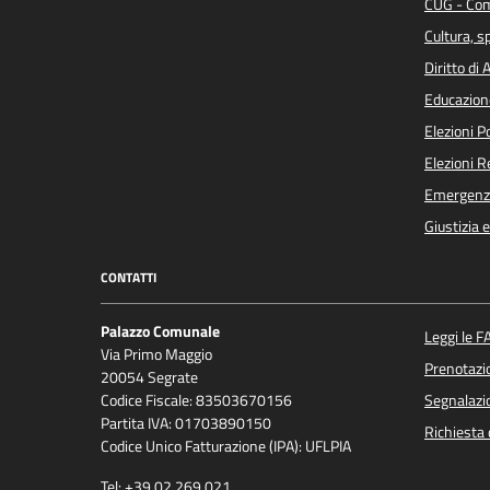
CUG - Com
Cultura, s
Diritto di
Educazion
Elezioni 
Elezioni 
Emergenz
Giustizia 
CONTATTI
Palazzo Comunale
Leggi le F
Via Primo Maggio
Prenotaz
20054 Segrate
Codice Fiscale: 83503670156
Segnalazio
Partita IVA: 01703890150
Richiesta 
Codice Unico Fatturazione (IPA): UFLPIA
Tel: +39.02.269.021