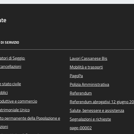
ate
DI SERVIZIO
atori di Seggio:
Lavori Cassanese Bis
/cancellazioni
Mobilità e trasporti
PagoPa
 stato civile
Polizia Amministrativa
blici
Referendum
roduttive e commercio
Referendum abrogativi 12 giugno 2
trimoniale Unico
Salute, benessere e assistenza
o permanente della Popolazione e
Segnalazioni e richieste
zioni
page-00002