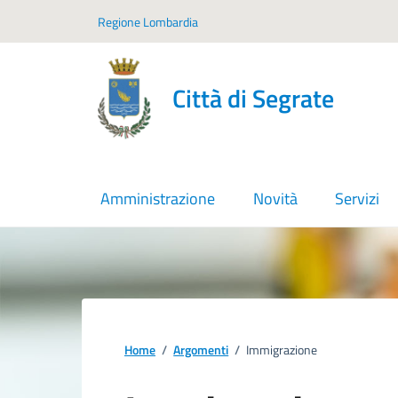
Vai ai contenuti
Vai al footer
Regione Lombardia
Città di Segrate
Amministrazione
Novità
Servizi
Home
/
Argomenti
/
Immigrazione