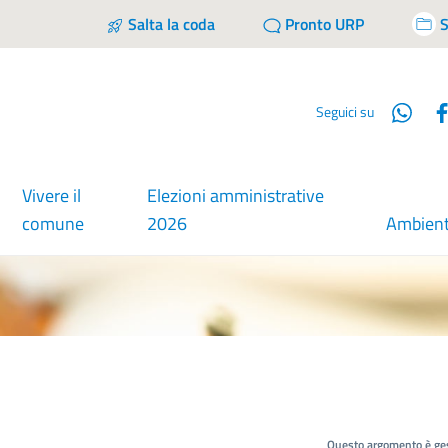
Salta la coda
Pronto URP
S
Wha
Seguici su
Vivere il
Elezioni amministrative
comune
2026
Ambien
Questo argomento è ges