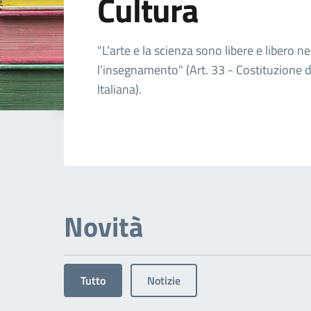
Cultura
Dettagli dell'arg
"L’arte e la scienza sono libere e libero ne
l’insegnamento" (Art. 33 - Costituzione 
Italiana).
Novità
Tutto
Notizie