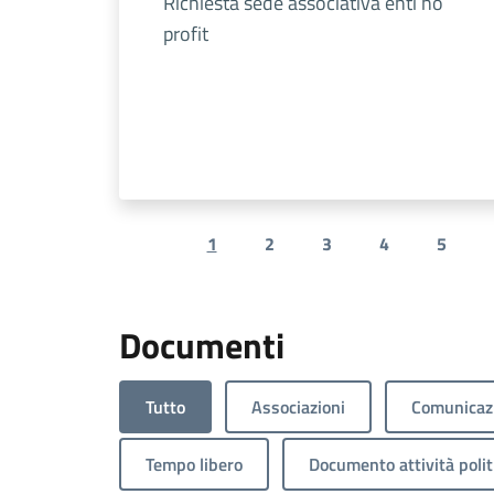
Richiesta sede associativa enti no
profit
1
2
3
4
5
Previous page
Documenti
Tutto
Associazioni
Comunicazi
Tempo libero
Documento attività polit