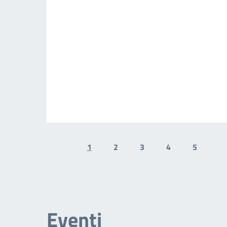
1
2
3
4
5
Previous page
N
Eventi