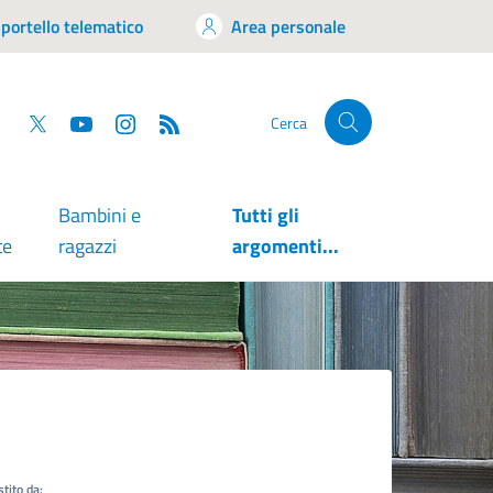
portello telematico
Area personale
tsapp
Facebook
Twitter
YouTube
RSS
Cerca
Bambini e
Tutti gli
te
ragazzi
argomenti...
tito da: