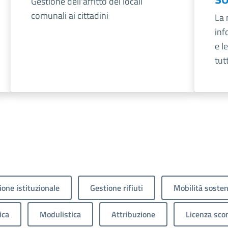
Gestione dell'affitto dei locali
comunali ai cittadini
La 
inf
e l
tut
Next page
one istituzionale
Gestione rifiuti
Mobilità sosten
ica
Modulistica
Attribuzione
Licenza sco