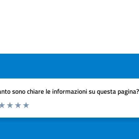
nto sono chiare le informazioni su questa pagina
 da 1 a 5 stelle la pagina
ta 1 stelle su 5
Valuta 2 stelle su 5
Valuta 3 stelle su 5
Valuta 4 stelle su 5
Valuta 5 stelle su 5