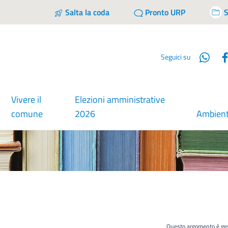
Salta la coda
Pronto URP
S
Wha
Seguici su
Vivere il
Elezioni amministrative
comune
2026
Ambien
Questo argomento è ges