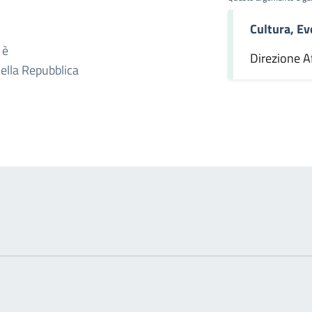
Cultura, Ev
omento
 è
Direzione Af
della Repubblica