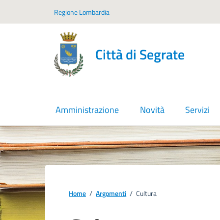
Vai ai contenuti
Vai al footer
Regione Lombardia
Città di Segrate
Amministrazione
Novità
Servizi
Home
/
Argomenti
/
Cultura