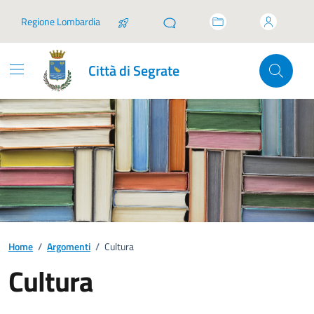
Vai ai contenuti
Vai al footer
Regione Lombardia
Città di Segrate
Home
/
Argomenti
/
Cultura
Cultura