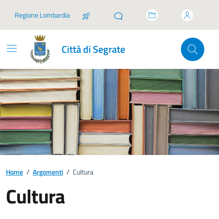
Vai ai contenuti
Vai al footer
Regione Lombardia
Città di Segrate
Home
/
Argomenti
/
Cultura
Cultura