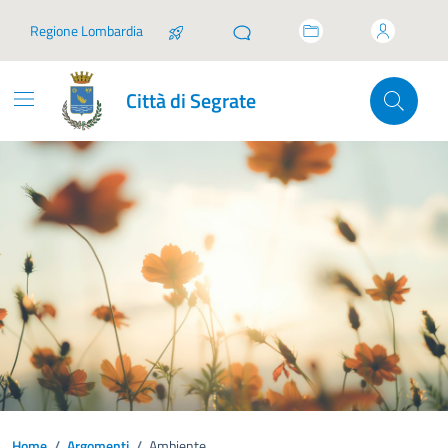
Vai ai contenuti
Vai al footer
Regione Lombardia
Città di Segrate
Home
/
Argomenti
/
Ambiente