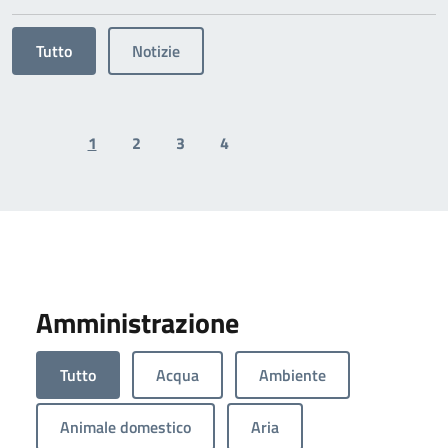
Tutto
Notizie
1
2
3
4
Previous page
Next page
Amministrazione
Tutto
Acqua
Ambiente
Animale domestico
Aria